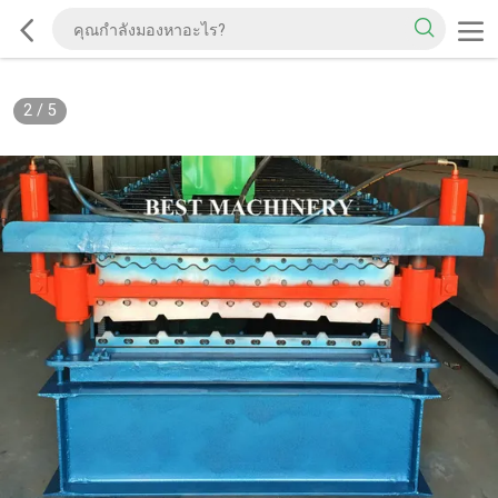
2
/
5