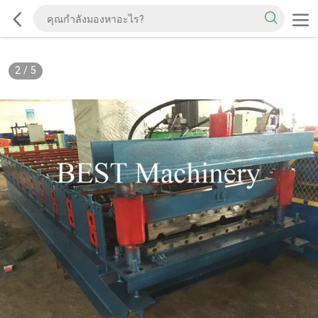
2
/
5