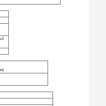
ลยี
อก)