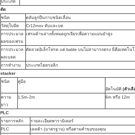
ประเภท
ตัด
ชนิด
ตลับลูกปืนกาบชนิดเลื่อน
วัสดุใบมีด
Cr12mov ดับและบด
การประมวล
เฟรมด้านล่างทั้งหมดถูกเจียรเพื่อความแม่นยำสูง
ผลของเฟรม
การประมวล
ตัดลวดอิเล็กโทรด แต่ balde บนไม่สามารถตรง
นี่คือเทคโนโ
ผลเบลด
การทำงาน
ประเภทไฮดรอลิก
stacker
ชนิด
คู่มือ
อัตโนมัติ
(ตัวเลื
ความ
1.5m-2m
6m หรือ 12m
ยาว
PLC
รายการหลัก
รายละเอียดพารามิเตอร์
PLC
เดลต้า (มาตรฐาน) หรือตามคำขอของคุณ