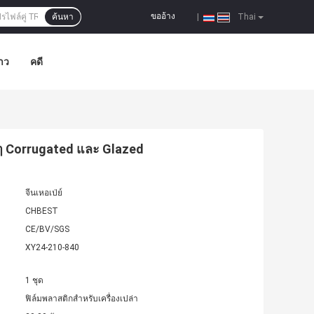
ขออ้าง
ค้นหา
|
Thai
าว
คดี
างๆ Corrugated และ Glazed
จีนเหอเป่ย์
CHBEST
CE/BV/SGS
XY24-210-840
1 ชุด
ฟิล์มพลาสติกสำหรับเครื่องเปล่า