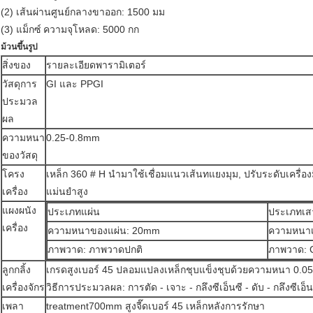
(2) เส้นผ่านศูนย์กลางขาออก: 1500 มม
(3) แม็กซ์
ความจุโหลด: 5000 กก
ม้วนขึ้นรูป
สิ่งของ
รายละเอียดพารามิเตอร์
วัสดุการ
GI และ PPGI
ประมวล
ผล
ความหนา
0.25-0.8mm
ของวัสดุ
โครง
เหล็ก 360 # H นำมาใช้เชื่อมแนวเส้นทแยงมุม, ปรับระดับเครื่องม
เครื่อง
แม่นยำสูง
แผงผนัง
ประเภทแผ่น
ประเภทเสา
เครื่อง
ความหนาของแผ่น: 20mm
ความหนาเ
ภาพวาด: ภาพวาดปกติ
ภาพวาด: 
ลูกกลิ้ง
เกรดสูงเบอร์ 45 ปลอมแปลงเหล็กชุบแข็งชุบด้วยความหนา 0.0
เครื่องจักร
วิธีการประมวลผล: การตัด - เจาะ - กลึงซีเอ็นซี - ดับ - กลึงซีเอ็
เพลา
treatment700mm สูงจี๊ดเบอร์ 45 เหล็กหลังการรักษา