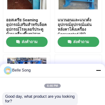
ทัวร์โรงงาน
ออสเตรีย Seaming
แนวนอนและแนวตั้ง
อุปกรณ์เสริมสำหรับล็อค
อุปกรณ์อุปกรณ์แผ่น
ควบคุมคุณภาพ
อุปกรณ์โรลเลอร์ประตู
หลังคาโค้งเครื่อง
ม้วนเครื่องขึ้นรูปสาย
Corrugated IBR
ประตูโรงรถ
Profile
ส่งคำถาม
ส่งคำถาม
ติดต่อเรา
ข่าว
Belle Song
คดี
6:46 PM
เครื่องขึ้นรูปลอนหลังคา
Good day, what product are you looking 
for?
ระบบหลังคาโค้ง
เครื่องขึ้นรูปม้วนกรอบ
เครื่องขึ้นรูปม้วนสองชั้น