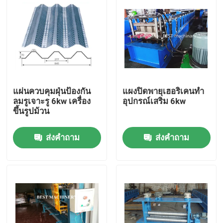
แผ่นควบคุมฝุ่นป้องกัน
แผงปิดพายุเฮอริเคนทำ
ลมรูเจาะรู 6kw เครื่อง
อุปกรณ์เสริม 6kw
ขึ้นรูปม้วน
ส่งคำถาม
ส่งคำถาม
บ้าน
สินค้า
เกี่ยวกับเรา