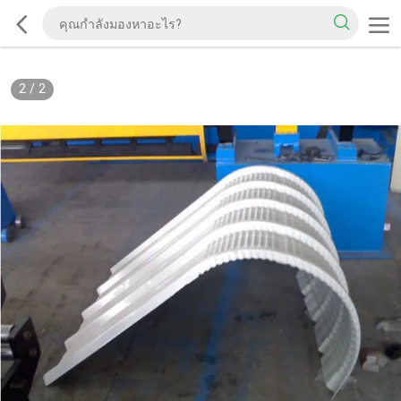
2
/
2