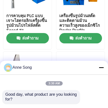
ทัวร์โรงงาน
การควบคุม PLC แบบ
เครื่องขึ้นรูปม้วนสตั๊ด
เจาะไฮดรอลิกเครื่องขึ้น
และติดตามม้วน
รูปม้วนโปรไฟล์สตั๊ด
ความเร็วสูงของเม็กซิโก
ควบคุมคุณภาพ
Soeed สูง
Poular Profile
ส่งคำถาม
ส่งคำถาม
ติดต่อเรา
ข่าว
Anne Song
คดี
3:30 AM
เครื่องขึ้นรูปลอนหลังคา
Good day, what product are you looking 
for?
ผลิตเครื่องขึ้นรูปม้วน
เครื่องปั้นม้วนสแตนเลส
ช่องโอเมก้าตัดเหล็ก
เหล็กเหล็กเหล็กเหล็ก
เครื่องขึ้นรูปม้วนสองชั้น