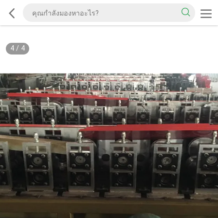
4
/
4