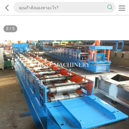
3
/
5