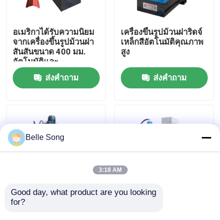
ทัวร์โรงงาน
อเมริกาได้รับความนิยม
เครื่องขึ้นรูปม้วนฝาริดจ์
จากเครื่องขึ้นรูปม้วนฝา
เหล็กสีอัตโนมัติคุณภาพ
สันสันขนาด 400 มม.
สูง
ควบคุมคุณภาพ
อัตโนมัติและ
ประสิทธิภาพสูง
ส่งคำถาม
ส่งคำถาม
ติดต่อเรา
ข่าว
Belle Song
คดี
3:18 AM
เครื่องขึ้นรูปลอนหลังคา
Good day, what product are you looking 
for?
หลังคาสันโลหะพร้อม
การออกแบบยอดนิยม
กระเบื้องเคลือบ Ridge
เครื่องขึ้นรูปม้วนฝา
เครื่องขึ้นรูปม้วนสองชั้น