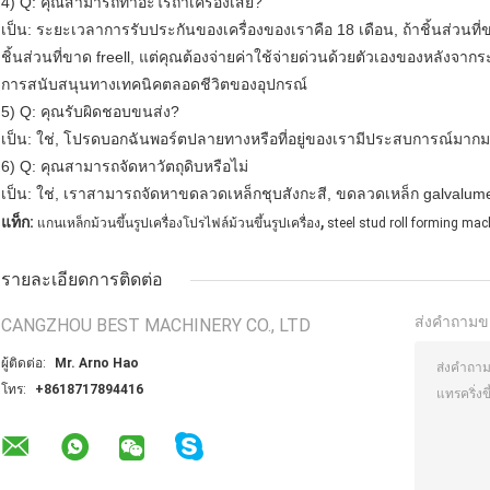
4) Q: คุณสามารถทำอะไรถ้าเครื่องเสีย?
เป็น: ระยะเวลาการรับประกันของเครื่องของเราคือ 18 เดือน, ถ้าชิ้นส่วนท
ชิ้นส่วนที่ขาด freell, แต่คุณต้องจ่ายค่าใช้จ่ายด่วนด้วยตัวเองของหลั
การสนับสนุนทางเทคนิคตลอดชีวิตของอุปกรณ์
5) Q: คุณรับผิดชอบขนส่ง?
เป็น: ใช่, โปรดบอกฉันพอร์ตปลายทางหรือที่อยู่ของเรามีประสบการณ์มา
6) Q: คุณสามารถจัดหาวัตถุดิบหรือไม่
เป็น: ใช่, เราสามารถจัดหาขดลวดเหล็กชุบสังกะสี, ขดลวดเหล็ก galvalu
,
แท็ก:
แกนเหล็กม้วนขึ้นรูปเครื่องโปรไฟล์ม้วนขึ้นรูปเครื่อง
steel stud roll forming mac
รายละเอียดการติดต่อ
ส่งคำถามข
CANGZHOU BEST MACHINERY CO., LTD
ผู้ติดต่อ:
Mr. Arno Hao
โทร:
+8618717894416