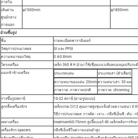
ภายใน
เส้นผ่าน
φ1500mm
φ1800mm
ศูนย์กลาง
ภายนอก
ม้วนขึ้นรูป
ชิ้น
รายละเอียดพารามิเตอร์
วัสดุการประมวลผล
GI และ PPGI
ความหนาของวัสดุ
0.4-0.8mm
โครงเครื่อง
เหล็ก 360 # H นำมาใช้เชื่อมแนวเส้นทแยงมุมปรับระดับ
แผงเข้าข้างเครื่อง
ประเภทแผ่น
ประเภทเสา (ตัวเลือก)
ความหนาของแผ่น: 20mm
ความหนาเสา: 30 มม
ภาพวาด: ภาพวาดปกติ
ภาพวาด: chroming
การขึ้นรูปสถานี
10-22 สถานี (ตามรูปแบบ)
ลูกกลิ้งเครื่องจักร
เหล็กเกรด Cr12 คุณภาพสูงชุบแข็งด้วยความหนา 0.0
วิธีการประมวลผล: การตัด - เจาะ - กลึงซีเอ็นซี - ดับ - ก
เพลาเครื่อง
treatment60-70mm สูงจี๊ดเบอร์ 45 เหล็กหลังการรักษ
เครื่องจักร spacers
กลึงซีเอ็นซีในความแม่นยำสูง