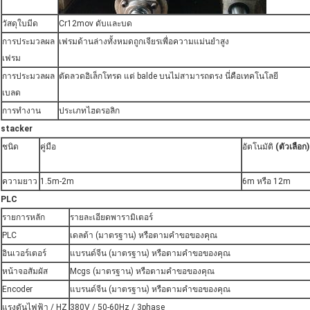
วัสดุใบมีด
Cr12mov ดับและบด
การประมวลผล
เฟรมด้านล่างทั้งหมดถูกเจียรเพื่อความแม่นยำสูง
เฟรม
การประมวลผล
ตัดลวดอิเล็กโทรด แต่ balde บนไม่สามารถตรง นี่คือเทคโนโลยี
เบลด
การทำงาน
ประเภทไฮดรอลิก
stacker
ชนิด
คู่มือ
อัตโนมัติ
(ตัวเลือก)
ความยาว
1.5m-2m
6m หรือ 12m
PLC
รายการหลัก
รายละเอียดพารามิเตอร์
PLC
เดลต้า (มาตรฐาน) หรือตามคำขอของคุณ
อินเวอร์เตอร์
แบรนด์จีน (มาตรฐาน) หรือตามคำขอของคุณ
หน้าจอสัมผัส
Mcgs (มาตรฐาน) หรือตามคำขอของคุณ
Encoder
แบรนด์จีน (มาตรฐาน) หรือตามคำขอของคุณ
แรงดันไฟฟ้า / HZ
380V / 50-60Hz / 3phase