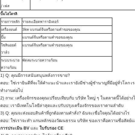
/ เฟส
ปั๊มไฮโดรลิ
รายการหลัก
รายละเอียดพารามิเตอร์
เครื่องยนต์
3kw แบรนด์จีนหรือตามคำขอของคุณ
ปั๊ม
แบรนด์จีนหรือตามคำขอของคุณ
โซลินอยด์
แบรนด์จีนหรือตามคำขอของคุณ
วาล์ว
ระบบระบาย
พัดลมระบายความร้อน
ความร้อน
1) Q: คุณมีการสนับสนุนหลังการขาย?
ตอบ: ใช่เรายินดีที่จะให้คำแนะนำและเรายังมีช่างผู้ชำนาญที่มีอยู่ทั่วโลก
เร
ทำงานต่อไป
2) ถาม: เครื่องจักรของคุณเปรียบเทียบกับ บริษัท ใหญ่ ๆ ในตลาดนี้ได้อย่าง
ตอบ: เรามีเทคโนโลยีล่าสุดและปรับปรุงเครื่องจักรของเราตามลำดับ
3) Q: คุณจะส่งมอบสินค้าที่ถูกต้องตามคำสั่ง?
ฉันจะเชื่อใจคุณได้อย่างไร
ตอบ: ใช่เราจะทำ
แกนหลักของวัฒนธรรม บริษัท ของเราคือความซื่อสัตย์แ
การประเมิน BV
และ
ใบรับรอง CE