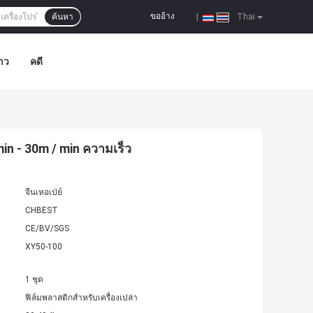
ขออ้าง
ค้นหา
|
Thai
าว
คดี
min - 30m / min ความเร็ว
จีนเหอเป่ย์
CHBEST
CE/BV/SGS
XY50-100
1 ชุด
ฟิล์มพลาสติกสำหรับเครื่องเปล่า