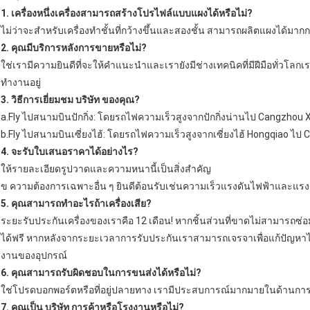
1. เครื่องหนึ่งเครื่องสามารถสร้างโปรไฟล์แบบแผงได้หรือไม่?
ไม่ว่าจะสำหรับเครื่องทำชั้นที่กว้างขึ้นและสองชั้น
สามารถผลิตแผงได้มากกว
2. คุณมีบริการหลังการขายหรือไม่?
ใช่เรามีความยินดีที่จะให้คำแนะนำและเรายังมีช่างเทคนิคที่มีฝีมือทั่วโลก
ทำงานอยู่
3. วิธีการเยี่ยมชม บริษัท ของคุณ?
a.Fly ไปสนามบินปักกิ่ง: โดยรถไฟความเร็วสูงจากปักกิ่งน่านไป Cangzhou X
b.Fly ไปสนามบินเซี่ยงไฮ้: โดยรถไฟความเร็วสูงจากเซี่ยงไฮ้ Hongqiao ไป 
4. จะรับใบเสนอราคาได้อย่างไร?
ให้รายละเอียดรูปวาดและความหนานี้เป็นสิ่งสำคัญ
ข
ความต้องการเฉพาะอื่น ๆ ยินดีต้อนรับเช่นความเร็วแรงดันไฟฟ้าและแรงด
5. คุณสามารถทำอะไรถ้าเครื่องเสีย?
ระยะรับประกันเครื่องของเราคือ 12 เดือน!
หากชิ้นส่วนที่ขาดไม่สามารถซ่อ
ได้ฟรี
หากหลังจากระยะเวลาการรับประกันเราสามารถเจรจาเพื่อแก้ปัญหา
งานของอุปกรณ์
6. คุณสามารถรับผิดชอบในการขนส่งได้หรือไม่?
ใช่โปรดบอกพอร์ตหรือที่อยู่ปลายทาง
เรามีประสบการณ์มากมายในด้านกา
7. คุณเป็น บริษัท การค้าหรือโรงงานหรือไม่?