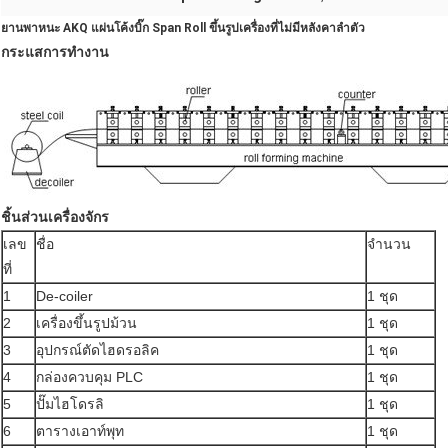
ยานพาหนะ AKQ แผ่นโค้งบิ๊ก Span Roll ขึ้นรูปเครื่องที่ไม่มีหลังคาลำตัว
กระแสการทำงาน
ชิ้นส่วนเครื่องจักร
เลข
ชื่อ
จำนวน
ที่
1
De-coiler
1 ชุด
2
เครื่องขึ้นรูปม้วน
1 ชุด
3
อุปกรณ์ตัดไฮดรอลิค
1 ชุด
4
กล่องควบคุม PLC
1 ชุด
5
ปั๊มไฮโดรลิ
1 ชุด
6
ตารางเอาท์พุท
1 ชุด