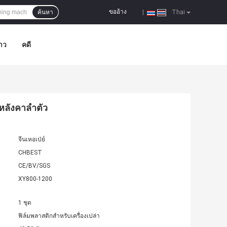
ขออ้าง
ค้นหา
|
Thai
าว
คดี
ีหลังคาลำตัว
จีนเหอเป่ย์
CHBEST
CE/BV/SGS
XY800-1200
1 ชุด
ฟิล์มพลาสติกสำหรับเครื่องเปล่า