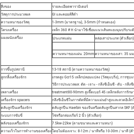
สิ่งของ
รายละเอียดพารามิเตอร์
วัสดุการประมวลผล
GI และคอยส์สีดำ
ความหนาของวัสดุ
1-3mm (มาตรฐาน), 3-5mm (กำหนดเอง)
โครงเครื่อง
เหล็ก 360 # H นำมาใช้เชื่อมแนวเส้นทแยงมุมปรับระดับ
แผงผนังเครื่อง
ประเภทแผ่น
หล่อเสาประเภท (ตัวเลือก)
ความหนาของแผ่น: 20mm
ความหนาของเสา: 35 มม
การขึ้นรูปสถานี
13-18 สถานี (ตามความหนาของวัสดุ)
ลูกกลิ้งเครื่องจักร
เกรดสูง Gcr15 เหล็กปลอมแปลง (วัสดุแบริ่ง), การช
วิธีการประมวลผล: ตัด - เจาะ - กลึงซีเอ็นซี - ดับ - กลึงซ
เพลาเครื่อง
treatment80-90mm สูงจี๊ดเบอร์ 45 เหล็กหลังการรักษ
เครื่องจักร spacers
กลึงซีเอ็นซีในการตัดที่มีความแม่นยำสูงและลวดอิเล็
ตลับลูกปืนเครื่องจักร
ตลับลูกปืน Haerbin ของจีนหรือตลับลูกปืนสากล SKF (ต
ระบบการขับขี่
โซ่หรือกล่องเกียร์ 2 นิ้ว (ตัวเลือก)
พลังของเครื่องจักร
7.5kw-22kw (ตามขนาดและความหนา)
ความเร็วในการทำงานของเครื่อง
โดยไม่ต้องเจาะ: 8-12m / นาทีหรือ 10-30m / นาที (ตัว