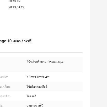
30-40 วัน
20 ชุด/เดือน
nge 10 เมตร / นาที
สีน้ำเงินหรือตามคำขอของคุณ
ักรมิติ:
7.5mx1.8mx1.4m
บเคลื่อน:
โซ่หรือกล่องเกียร์
การตัด:
ไฮดรอลิ
ิต:
มากกว่า 10 ปี