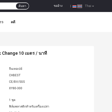
ขออ้าง
ค้นหา
|
Thai
าว
คดี
k Change 10 เมตร / นาที
จีนเหอเป่ย์
CHBEST
CE/BV/SGS
XY80-300
1 ชุด
ฟิล์มพลาสติกสำหรับเครื่องเปล่า