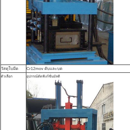
วัสดุใบมีด
Cr12mov ดับและบด
ตัวเลือก
อุปกรณ์ตัดฟังก์ชั่นมัลติ