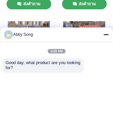
ส่งคำถาม
ส่งคำถาม
Abby Song
2:20 AM
Good day, what product are you looking 
for?
เครื่องขึ้นรูปม้วนสองชั้น
โลหะเซอร์โวมอเตอร์ 35m /
988 มม. สำหรับแผ่นหลังคา
นาทีสตั๊ดและติดตามเครื่อง
กระเบื้องหลังคาเคลือบ
ขึ้นรูปม้วน
บ้าน
ส่งคำถาม
ส่งคำถาม
สินค้า
เกี่ยวกับเรา
บ้าน
เกี่ยวกับเรา
ติดต่อเรา
Desktop Site