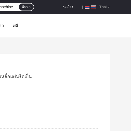
ขออ้าง
ค้นหา
|
Thai
าว
คดี
เหล็กแผ่นรีดเย็น