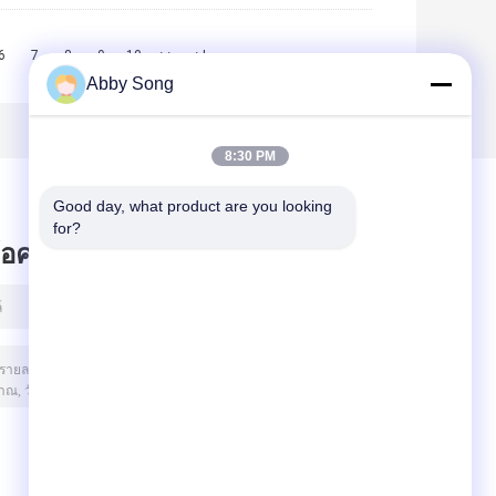
6
7
8
9
10
>>
>|
Abby Song
8:30 PM
Good day, what product are you looking 
for?
ข้อความไว้