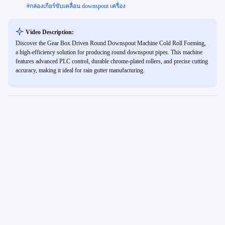
#
กล่องเกียร์ขับเคลื่อน downspout เครื่อง
Video Description:
Discover the Gear Box Driven Round Downspout Machine Cold Roll Forming,
a high-efficiency solution for producing round downspout pipes. This machine
features advanced PLC control, durable chrome-plated rollers, and precise cutting
accuracy, making it ideal for rain gutter manufacturing.